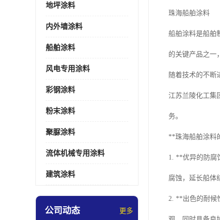
地坪涂料
珠海船舶涂料
内外墙涂料
船舶涂料是船舶
船舶涂料
的关键产品之一
风电专用涂料
随着技术的不断
彩钢涂料
江苏兰陵化工集
粉末涂料
务。
聚脲涂料
**珠海船舶涂料
流体机械专用涂料
1. **优异的
建筑涂料
腐蚀，延长船体
2. **出色的
公司动态
更多
观，同时具备良