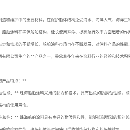
制造和维护中的重要材料，在保护船体结构免受海水、海洋大气、海洋生
，船舶涂料在确保船舶结构、延长使用寿命、提高航行效率方面起着的作
进步和需求的不断增长，船舶涂料市场也在不断发展，对涂料产品的性能
团有限公司生产的**产品之一，秉承着多年来在涂料行业的经验和技术积
的产品特点：**
防腐蚀性能：** 珠海船舶涂料采用的配方和技术，具有出色的防腐蚀性能
结构的使用寿命。
耐候性和性：** 珠海船舶涂料具有良好的耐候性和性，能够抵御强烈的紫
好的抗磨损性能，确保船体长时间使用后依然能保持稳定的保护效果。