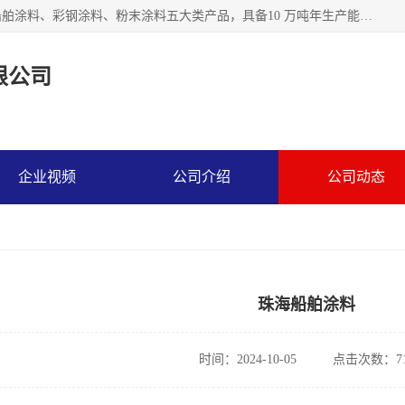
江苏兰陵化工集团有限公司主要生产防腐涂料、建筑涂料、船舶涂料、彩钢涂料、粉末涂料五大类产品，具备10 万吨年生产能力，可以提供优质精良的涂装施工服务，产品广销全国各地，大量出口亚非欧及拉美等国家。
限公司
企业视频
公司介绍
公司动态
珠海船舶涂料
时间：2024-10-05
点击次数：71