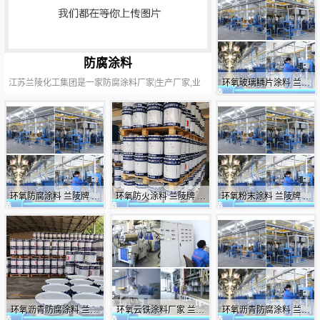
防腐涂料
江苏兰陵化工集团是一家防腐涂料厂家|生产厂家,业
环氧玻璃鳞片涂料 兰陵
务范围覆盖：广州/韶关/深圳/东莞/中山/珠海/汕头/佛
牌 铁桶 防腐
山/江门/湛江等全国区域，欢迎来电咨询防腐涂料市
场报价|批发价格等信息。
环氧防腐涂料 兰陵牌 铁
环氧防火涂料 兰陵牌 铁
环氧粉末涂料 兰陵牌 铁
桶 防腐
桶 防腐
桶 防腐
环氧沥青防腐涂料 兰陵
环氧云铁涂料厂家 兰陵
环氧沥青防腐涂料 兰陵