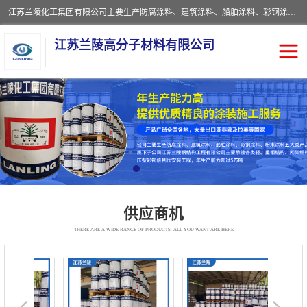
江苏兰陵化工集团有限公司主要生产防腐涂料、建筑涂料、船舶涂料、彩钢涂料、粉末涂料五大类产品，具备10 万吨年生产能力，可以提供优质精良的涂装施工服务，产品广销全国各地，大量出口亚非欧及拉美等国家。
江苏兰陵高分子材料有限公司
防腐涂料
防火涂料
地坪涂料
内外墙涂料
船舶涂料
风电专用涂料
供应商机
彩钢涂料
粉末涂料
THERE ARE A WIDE RANGE OF PRODUCTS. ALL YOU WANT ARE HERE
聚脲涂料
流体机械专用涂料
建筑涂料