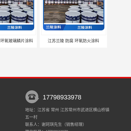
 环氧玻璃鳞片涂料
江苏兰陵 防腐 环氧防火涂料
17798933978
地址：江苏省 常州 江苏常州市武进区横山桥镇
五一村
腐 环氧涂料
兰陵涂料 防腐 环氧沥青防腐涂料
联系人：谢珂琪
先生
（销售经理）