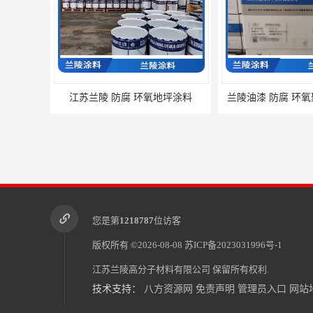
江苏兰陵 防腐 环氧地坪涂料
兰陵油漆 防腐 环
您是第
1218787
位访客
版权所有 ©2026-08-08
苏ICP备2023031996号-1
江苏兰陵高分子材料有限公司
保留所有权利.
技术支持：
八方资源网
免责声明
管理员入口
网站
兰陵油漆 防腐 环氧树脂防水涂料
兰陵 防腐 水