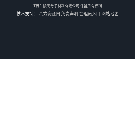
江苏兰陵高分子材料有限公司
保留所有权利.
技术支持：
八方资源网
免责声明
管理员入口
网站地图
兰陵 防腐 环氧树脂防腐涂料
兰陵涂料 防腐 环氧玻璃鳞片涂料
江苏兰陵 防腐 环氧防火涂料
兰陵油漆 防腐 环氧树脂防水涂料