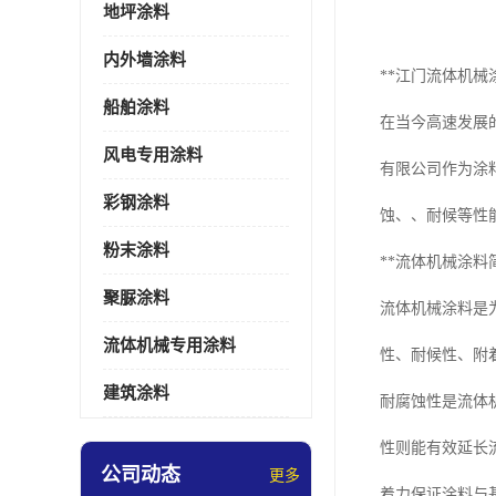
地坪涂料
内外墙涂料
**江门流体机械
船舶涂料
在当今高速发展
风电专用涂料
有限公司作为涂
彩钢涂料
蚀、、耐候等性
粉末涂料
**流体机械涂料简
聚脲涂料
流体机械涂料是
流体机械专用涂料
性、耐候性、附
建筑涂料
耐腐蚀性是流体
性则能有效延长
公司动态
更多
着力保证涂料与