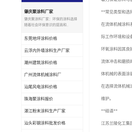
肇庆聚涂料厂家
**常见类型和选
肇庆聚涂料厂家：环保的涂料选择
在流体机械涂料
随着社会环保意识的提高和..
际工作环境和设
东莞地坪涂料价格
环氧涂料因其良
云浮内外墙涂料生产厂家
流体冲击和磨损
潮州建筑涂料价格
体机械的表面涂
广州流体机械涂料厂
在选择流体机械
汕尾风电涂料价格
维护。
珠海聚涂料报价
湛江粉末涂料生产厂家
**结语**
汕头彩钢涂料批发价格
江苏兰陵化工集