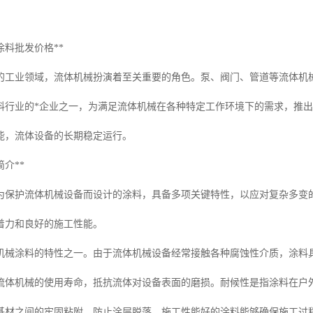
涂料批发价格**
的工业领域，流体机械扮演着至关重要的角色。泵、阀门、管道等流体机
料行业的*企业之一，为满足流体机械在各种特定工作环境下的需求，推出
能，流体设备的长期稳定运行。
介**
为保护流体机械设备而设计的涂料，具备多项关键特性，以应对复杂多变
着力和良好的施工性能。
机械涂料的特性之一。由于流体机械设备经常接触各种腐蚀性介质，涂料
流体机械的使用寿命，抵抗流体对设备表面的磨损。耐候性是指涂料在户
基材之间的牢固粘附，防止涂层脱落。施工性能好的涂料能够确保施工过