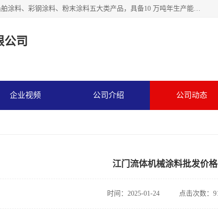
江苏兰陵化工集团有限公司主要生产防腐涂料、建筑涂料、船舶涂料、彩钢涂料、粉末涂料五大类产品，具备10 万吨年生产能力，可以提供优质精良的涂装施工服务，产品广销全国各地，大量出口亚非欧及拉美等国家。
限公司
企业视频
公司介绍
公司动态
江门流体机械涂料批发价格
时间：2025-01-24
点击次数：91