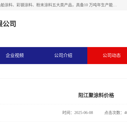
江苏兰陵化工集团有限公司主要生产防腐涂料、建筑涂料、船舶涂料、彩钢涂料、粉末涂料五大类产品，具备10 万吨年生产能力，可以提供优质精良的涂装施工服务，产品广销全国各地，大量出口亚非欧及拉美等国家。
限公司
企业视频
公司介绍
公司动态
阳江聚涂料价格
时间：2025-06-08
点击次数：40