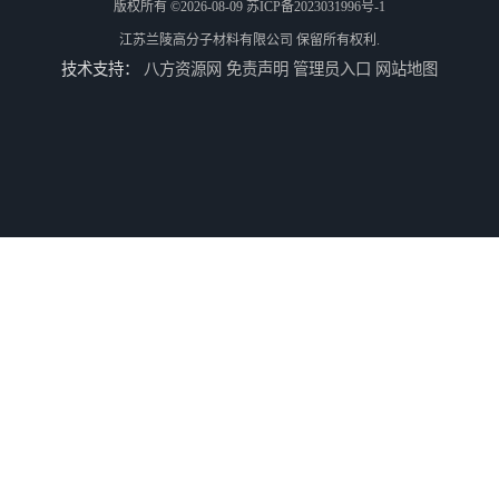
版权所有 ©2026-08-09
苏ICP备2023031996号-1
江苏兰陵高分子材料有限公司
保留所有权利.
技术支持：
八方资源网
免责声明
管理员入口
网站地图
兰陵 防腐 环氧树脂防腐涂料
兰陵涂料 防腐 环氧玻璃鳞片涂料
江苏兰陵 防腐 环氧防火涂料
兰陵油漆 防腐 环氧树脂防水涂料