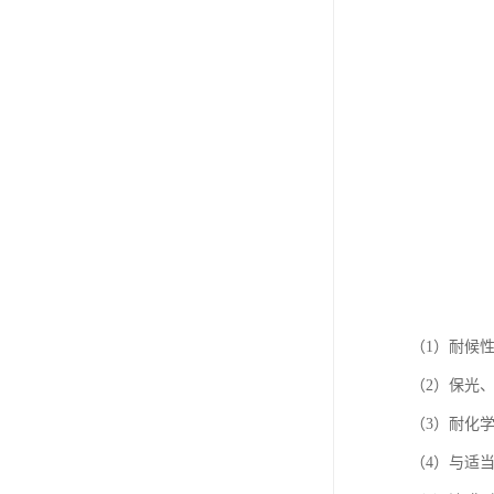
（1）耐候
（2）保光
（3）耐化
（4）与适