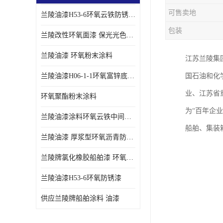
可售卖地
兰陵油漆H53-6环氧云铁防锈漆链接性能强
包装
兰陵改性环氧面漆 保光光色性更好 适用于室外防腐耐候性好
兰陵油漆 环氧粉末涂料
江苏兰陵集
兰陵油漆H06-1-1环氧富锌底漆 船舶桥梁铁塔储罐防锈漆
国石油和化
业、江苏省
环氧聚酯粉末涂料
为“百年企
兰陵油漆涂料环氧云铁中间漆、环氧煤沥青漆
船舶、集装
兰陵油漆 厚浆型环氧沥青防锈漆 埋地管道专用漆
兰陵牌氯化橡胶船舶漆 环氧富锌底漆
兰陵油漆H53-6环氧防锈漆
供应兰陵牌船舶涂料 油漆