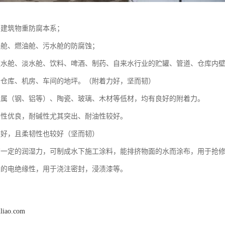
、建筑物重防腐本系；
、舱、燃油舱、污水舱的防腐蚀；
饮水舱、淡水舱、饮料、啤酒、制药、自来水行业的贮罐、管道、仓库内
于仓库、机房、车间的地坪。（附着力好，坚而韧）
金属（钢、铝等）、陶瓷、玻璃、木材等低材，均有良好的附着力。
品性优良，耐碱性尤其突出、耐油性较好。
度好，且柔韧性也较好（坚而韧）
有一定的润湿力，可制成水下施工涂料，能排挤物面的水而涂布，用于抢
良的电绝缘性，用于浇注密封，浸渍漆等。
uliao.com