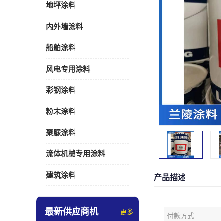
地坪涂料
内外墙涂料
船舶涂料
风电专用涂料
彩钢涂料
粉末涂料
聚脲涂料
流体机械专用涂料
建筑涂料
产品描述
最新供应商机
更多
付款方式