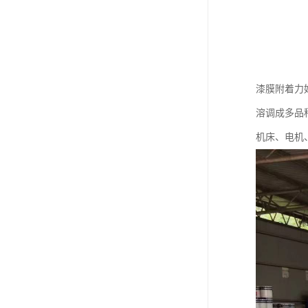
漆膜附着力
溶调成多品
机床、电机