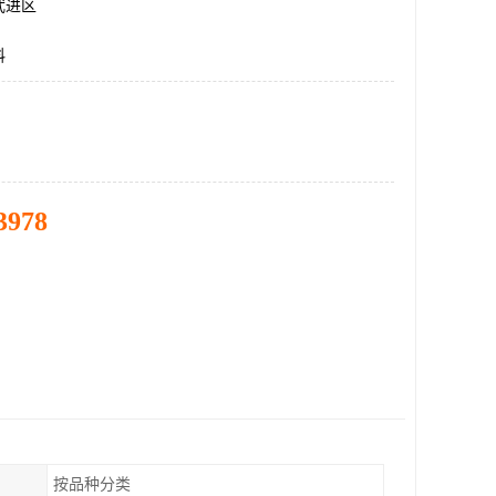
武进区
料
3978
按品种分类