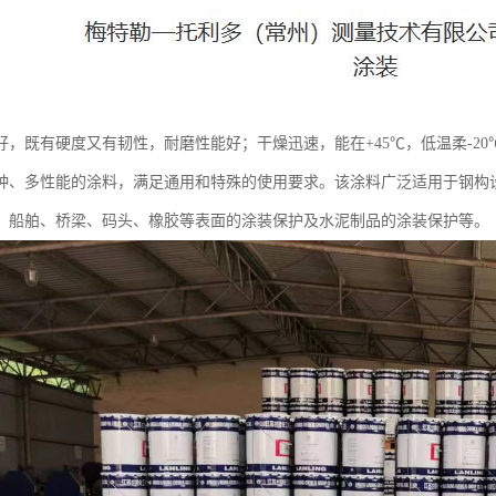
好，既有硬度又有韧性，耐磨性能好；干燥迅速，能在+45℃，低温柔-2
种、多性能的涂料，满足通用和特殊的使用要求。该涂料广泛适用于钢构
、船舶、桥梁、码头、橡胶等表面的涂装保护及水泥制品的涂装保护等。