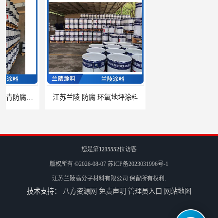
江苏兰陵 防腐 环氧地坪涂料
兰陵油漆 防腐 环氧聚酯粉末涂料
您是第
1215552
位访客
版权所有 ©2026-08-07
苏ICP备2023031996号-1
江苏兰陵高分子材料有限公司
保留所有权利.
技术支持：
八方资源网
免责声明
管理员入口
网站地图