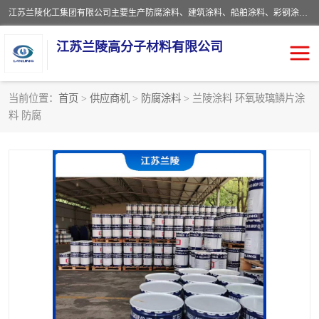
江苏兰陵化工集团有限公司主要生产防腐涂料、建筑涂料、船舶涂料、彩钢涂料、粉末涂料五大类产品，具备10 万吨年生产能力，可以提供优质精良的涂装施工服务，产品广销全国各地，大量出口亚非欧及拉美等国家。
江苏兰陵高分子材料有限公司
当前位置：
首页
>
供应商机
>
防腐涂料
> 兰陵涂料 环氧玻璃鳞片涂
料 防腐
防腐涂料
防火涂料
地坪涂料
内外墙涂料
船舶涂料
风电专用涂料
彩钢涂料
粉末涂料
聚脲涂料
流体机械专用涂料
建筑涂料