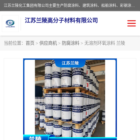
江苏兰陵化工集团有限公司主要生产防腐涂料、建筑涂料、船舶涂料、彩钢涂料、粉末涂料五大类产品，具备10 万吨年生产能力，可以提供优质精良的涂装施工服务，产品广销全国各地，大量出口亚非欧及拉美等国家。
江苏兰陵高分子材料有限公司
当前位置：
首页
>
供应商机
>
防腐涂料
> 无溶剂环氧涂料 兰陵
防腐涂料
防火涂料
地坪涂料
内外墙涂料
船舶涂料
风电专用涂料
彩钢涂料
粉末涂料
聚脲涂料
流体机械专用涂料
建筑涂料