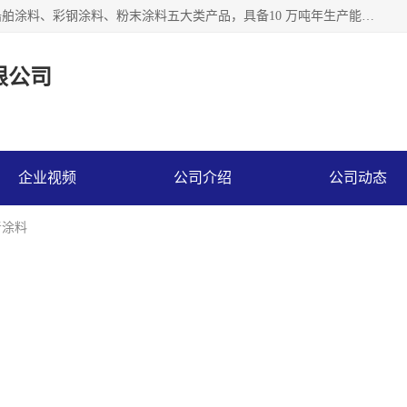
江苏兰陵化工集团有限公司主要生产防腐涂料、建筑涂料、船舶涂料、彩钢涂料、粉末涂料五大类产品，具备10 万吨年生产能力，可以提供优质精良的涂装施工服务，产品广销全国各地，大量出口亚非欧及拉美等国家。
限公司
企业视频
公司介绍
公司动态
青涂料