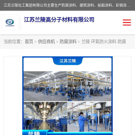
江苏兰陵化工集团有限公司主要生产防腐涂料、建筑涂料、船舶涂料、彩钢涂料、粉末涂料五大类产品，具备10 万吨年生产能力，可以提供优质精良的涂装施工服务，产品广销全国各地，大量出口亚非欧及拉美等国家。
江苏兰陵高分子材料有限公司
当前位置：
首页
>
供应商机
>
防腐涂料
> 兰陵 环氧防火涂料 防腐
防腐涂料
防火涂料
地坪涂料
内外墙涂料
船舶涂料
风电专用涂料
彩钢涂料
粉末涂料
聚脲涂料
流体机械专用涂料
建筑涂料