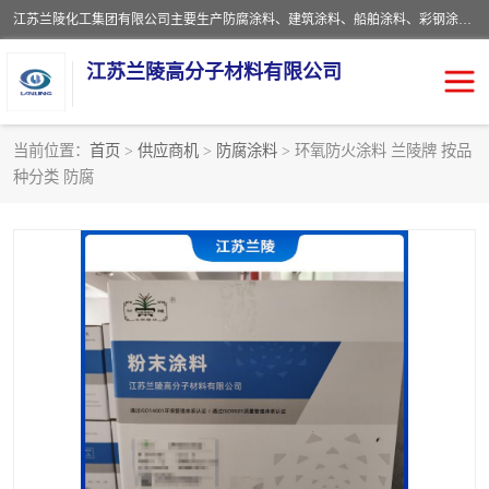
江苏兰陵化工集团有限公司主要生产防腐涂料、建筑涂料、船舶涂料、彩钢涂料、粉末涂料五大类产品，具备10 万吨年生产能力，可以提供优质精良的涂装施工服务，产品广销全国各地，大量出口亚非欧及拉美等国家。
江苏兰陵高分子材料有限公司
当前位置：
首页
>
供应商机
>
防腐涂料
> 环氧防火涂料 兰陵牌 按品
种分类 防腐
防腐涂料
防火涂料
地坪涂料
内外墙涂料
船舶涂料
风电专用涂料
彩钢涂料
粉末涂料
聚脲涂料
流体机械专用涂料
建筑涂料