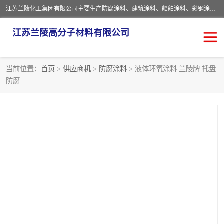
江苏兰陵化工集团有限公司主要生产防腐涂料、建筑涂料、船舶涂料、彩钢涂料、粉末涂料五大类产品，具备10 万吨年生产能力，可以提供优质精良的涂装施工服务，产品广销全国各地，大量出口亚非欧及拉美等国家。
江苏兰陵高分子材料有限公司
当前位置：
首页
>
供应商机
>
防腐涂料
> 液体环氧涂料 兰陵牌 托盘
防腐