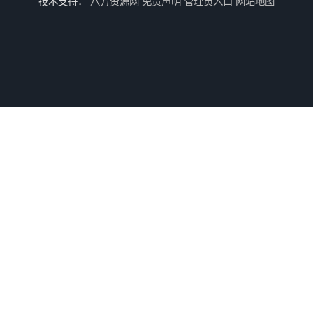
技术支持：
八方资源网
免责声明
管理员入口
网站地图
兰陵 防腐 环氧树脂防腐涂料
兰陵涂料 防腐 环氧玻璃鳞片涂料
江苏兰陵 防腐 环氧防火涂料
兰陵油漆 防腐 环氧树脂防水涂料