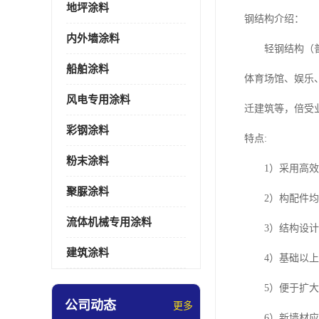
地坪涂料
钢结构介绍：
内外墙涂料
轻钢结构（普通
船舶涂料
体育场馆、娱乐
风电专用涂料
迁建筑等，倍受
彩钢涂料
特点:
粉末涂料
1）采用高效轻
聚脲涂料
2）构配件均为
流体机械专用涂料
3）结构设计、
建筑涂料
4）基础以上干
5）便于扩大柱
公司动态
更多
6）新墙材应用