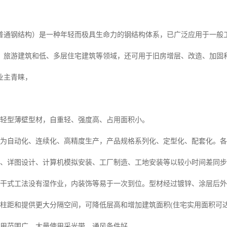
钢结构）是一种年轻而极具生命力的钢结构体系，已广泛应用于一般工
、旅游建筑和低、多层住宅建筑等领域，还可用于旧房增层、改造、加固
业主青睐，
型薄壁型材，自重轻、强度高、占用面积小。
自动化、连续化、高精度生产，产品规格系列化、定型化、配套化。各
详图设计、计算机模拟安装、工厂制造、工地安装等以较小时间差同步
式工法没有湿作业，内装饰等易于一次到位。型材经过镀锌、涂层后外
距和提供更大分隔空间，可降低层高和增加建筑面积(住宅实用面积可达9
范围广，大量使用采光带，通风条件好。