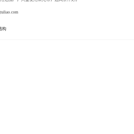
gtuliao.com
结构