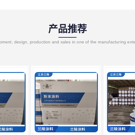
产品推荐
ment, design, production and sales in one of the manufacturing ent