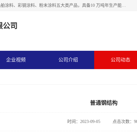
江苏兰陵化工集团有限公司主要生产防腐涂料、建筑涂料、船舶涂料、彩钢涂料、粉末涂料五大类产品，具备10 万吨年生产能力，可以提供优质精良的涂装施工服务，产品广销全国各地，大量出口亚非欧及拉美等国家。
限公司
企业视频
公司介绍
公司动态
普通钢结构
时间：2023-09-05
点击次数：98