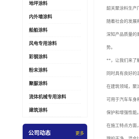
地坪涂料
韶关聚涂料生产
内外墙涂料
随着社会的发展
船舶涂料
深知产品质量的
风电专用涂料
势。
彩钢涂料
**，让我们来
粉末涂料
同时具有良好的
聚脲涂料
在建筑领域，聚
流体机械专用涂料
可用于汽车车身
建筑涂料
保护和增强性能
在施工特点方面
公司动态
更多
理的干净、混合