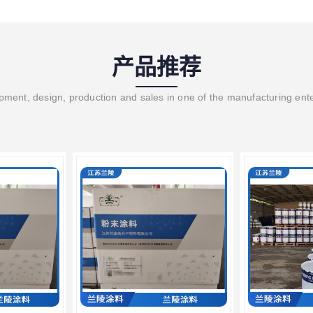
产品推荐
ment, design, production and sales in one of the manufacturing ent