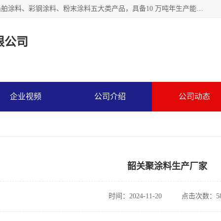
江苏兰陵化工集团有限公司主要生产防腐涂料、建筑涂料、船舶涂料、彩钢涂料、粉末涂料五大类产品，具备10 万吨年生产能力，可以提供优质精良的涂装施工服务，产品广销全国各地，大量出口亚非欧及拉美等国家。
限公司
企业视频
公司介绍
公司动态
韶关聚涂料生产厂家
时间：2024-11-20
点击次数：58