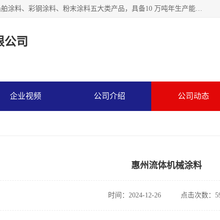
江苏兰陵化工集团有限公司主要生产防腐涂料、建筑涂料、船舶涂料、彩钢涂料、粉末涂料五大类产品，具备10 万吨年生产能力，可以提供优质精良的涂装施工服务，产品广销全国各地，大量出口亚非欧及拉美等国家。
限公司
企业视频
公司介绍
公司动态
惠州流体机械涂料
时间：2024-12-26
点击次数：59