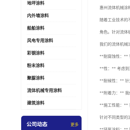
地坪涂料
惠州流体机械涂
内外墙涂料
随着工业技术的
船舶涂料
角色。针对流体
风电专用涂料
我们的流体机械
彩钢涂料
**耐腐蚀性：
粉末涂料
**性：** 
聚脲涂料
**耐候性：*
流体机械专用涂料
**附着力：**
建筑涂料
**施工性能：
针对不同类型的
公司动态
更多
**环氧涂料：