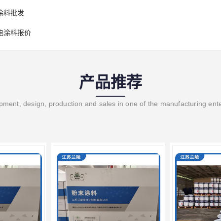
涂料批发
电涂料报价
产品推荐
ment, design, production and sales in one of the manufacturing ent