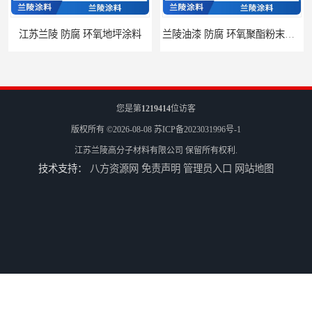
江苏兰陵 防腐 环氧地坪涂料
兰陵油漆 防腐 环氧聚酯粉末涂料
您是第
1219414
位访客
版权所有 ©2026-08-08
苏ICP备2023031996号-1
江苏兰陵高分子材料有限公司
保留所有权利.
技术支持：
八方资源网
免责声明
管理员入口
网站地图
兰陵 防腐 环氧树脂防腐涂料
兰陵涂料 防腐 环氧玻璃鳞片涂料