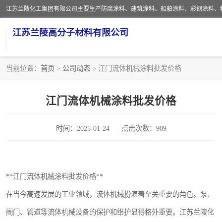
江苏兰陵高分子材料有限公司
当前位置：
首页
>
公司动态
> 江门流体机械涂料批发价格
江门流体机械涂料批发价格
时间：2025-01-24
点击次数：909
**江门流体机械涂料批发价格**
在当今高速发展的工业领域，流体机械扮演着至关重要的角色。泵、
阀门、管道等流体机械设备的保护和维护显得格外重要。江苏兰陵化