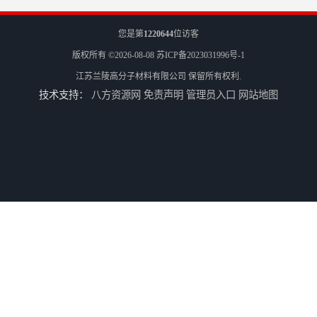
您是第
1220644
位访客
版权所有 ©2026-08-08
苏ICP备2023031996号-1
江苏兰陵高分子材料有限公司
保留所有权利.
技术支持：
八方资源网
免责声明
管理员入口
网站地图
兰陵 防腐 环氧树脂防腐涂料
兰陵涂料 防腐 环氧玻璃鳞片涂料
江苏兰陵 防腐 环氧防火涂料
兰陵油漆 防腐 环氧树脂防水涂料