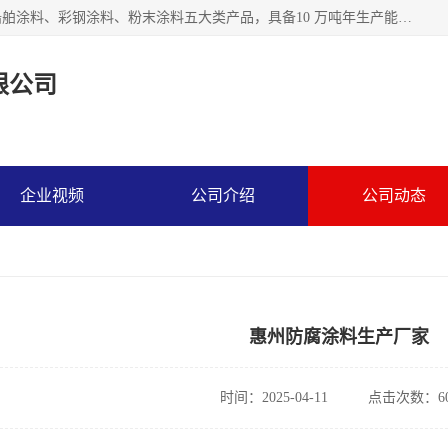
江苏兰陵化工集团有限公司主要生产防腐涂料、建筑涂料、船舶涂料、彩钢涂料、粉末涂料五大类产品，具备10 万吨年生产能力，可以提供优质精良的涂装施工服务，产品广销全国各地，大量出口亚非欧及拉美等国家。
限公司
企业视频
公司介绍
公司动态
惠州防腐涂料生产厂家
时间：2025-04-11
点击次数：60