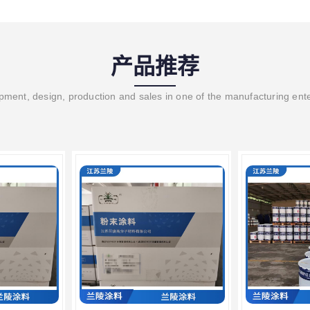
产品推荐
ment, design, production and sales in one of the manufacturing ent