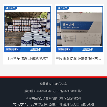
 环氧地坪涂料
兰陵油漆 防腐 环氧聚酯粉末涂料
您是第
1219315
位访客
版权所有 ©2026-08-08
苏ICP备2023031996号-1
江苏兰陵高分子材料有限公司
保留所有权利.
技术支持：
八方资源网
免责声明
管理员入口
网站地图