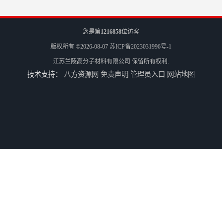
您是第
1216858
位访客
版权所有 ©2026-08-07
苏ICP备2023031996号-1
江苏兰陵高分子材料有限公司
保留所有权利.
技术支持：
八方资源网
免责声明
管理员入口
网站地图
兰陵 防腐 环氧树脂防腐涂料
兰陵涂料 防腐 环氧玻璃鳞片涂料