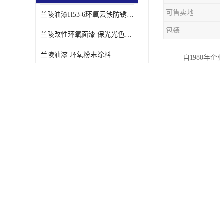
可售卖地
兰陵油漆H53-6环氧云铁防锈漆链接性能强
包装
兰陵改性环氧面漆 保光光色性更好 适用于室外防腐耐候性好
兰陵油漆 环氧粉末涂料
自1980
兰陵油漆H06-1-1环氧富锌底漆 船舶桥梁铁塔储罐防锈漆
董事会将继
料、钢结构
环氧聚酯粉末涂料
工艺、确保
兰陵油漆涂料环氧云铁中间漆、环氧煤沥青漆
固国内市场
兰陵油漆 厚浆型环氧沥青防锈漆 埋地管道专用漆
衷心感谢全
兰陵牌氯化橡胶船舶漆 环氧富锌底漆
力量源泉，
兰陵油漆H53-6环氧防锈漆
兰陵明天
1、钢结构
供应兰陵牌船舶涂料 油漆
2、压戴舱