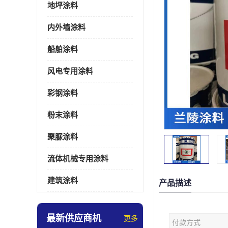
地坪涂料
内外墙涂料
船舶涂料
风电专用涂料
彩钢涂料
粉末涂料
聚脲涂料
流体机械专用涂料
建筑涂料
产品描述
最新供应商机
更多
付款方式