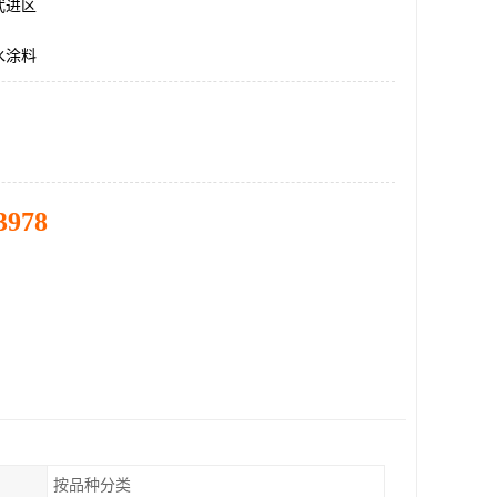
武进区
水涂料
3978
按品种分类