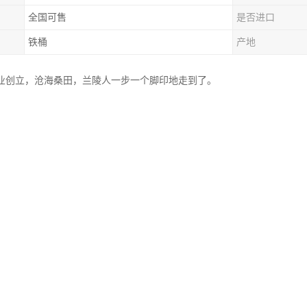
全国可售
是否进口
铁桶
产地
年企业创立，沧海桑田，兰陵人一步一个脚印地走到了。
往开来，偕全体员工，继续弘扬“创新、求实、团结、奉献”的兰陵精
两大主要系列产品，始终坚持“科教兴企、人才奠基”的立业之本和“质量、
质优产品、满足顾客需要、持续改进创新”的质量方针，追求“让所有顾客
，积参与国际竞争，开创兰陵新的事业，加快企业国际化进程，创造企业
体员工对董事会的信赖支持和社会各界长期以来对兰陵事业的关心帮助
让我们携手共进，争创世界，迎接兰陵事业新的辉煌。
更美好。
、建筑物重防腐本系；
、舱、燃油舱、污水舱的防腐蚀；