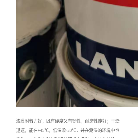
漆膜附着力好，既有硬度又有韧性，耐磨性能好；干燥
迅速，能在+45℃，低温柔-20℃，并在潮湿的环境中也