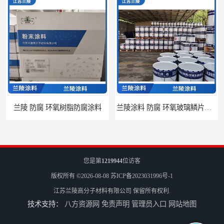
 防腐 环氧树脂防腐涂料
兰陵涂料 防腐 环氧玻璃鳞片涂料
您是第
1219944
位访客
版权所有 ©2026-08-08
苏ICP备2023031996号-1
江苏兰陵高分子材料有限公司
保留所有权利.
技术支持：
八方资源网
免责声明
管理员入口
网站地图