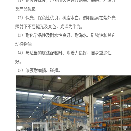
（1）耐候性优良，户外耐久性远较硝基、醇酸、乙烯等
类产品优良。
（2）保光、保色性优良，树脂水白，透明度高在紫外光
照射下不易褪光及变色，光泽为半光。
（3）耐化学品性及耐水性良好、耐海水、矿物油和其它
动植物油。
（4）与适当的底漆配套时、附着力良好，自身重涂性
好。
（5）漆膜耐磨损、碰撞。