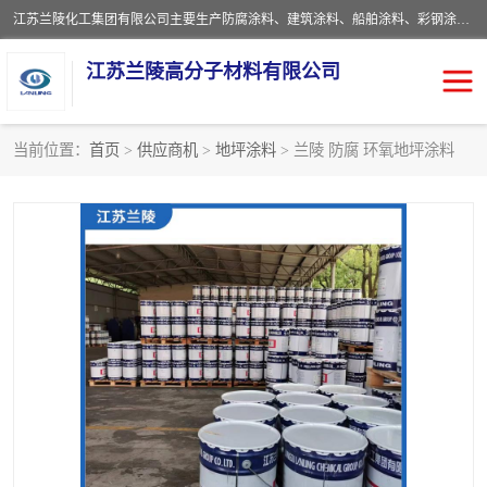
江苏兰陵化工集团有限公司主要生产防腐涂料、建筑涂料、船舶涂料、彩钢涂料、粉末涂料五大类产品，具备10 万吨年生产能力，可以提供优质精良的涂装施工服务，产品广销全国各地，大量出口亚非欧及拉美等国家。
江苏兰陵高分子材料有限公司
当前位置：
首页
>
供应商机
>
地坪涂料
> 兰陵 防腐 环氧地坪涂料
防腐涂料
防火涂料
地坪涂料
内外墙涂料
船舶涂料
风电专用涂料
彩钢涂料
粉末涂料
聚脲涂料
流体机械专用涂料
建筑涂料