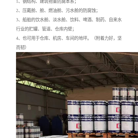
1、钢结构、建筑物重防腐本系；
2、压戴舱、舱、燃油舱、污水舱的防腐蚀；
3、船舶的饮水舱、淡水舱、饮料、啤酒、制药、自来水
行业的贮罐、管道、仓库内壁；
4、也可用于仓库、机房、车间的地坪。（附着力好，坚
而韧）