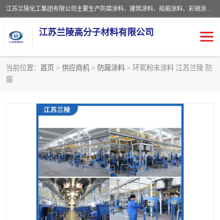
江苏兰陵化工集团有限公司主要生产防腐涂料、建筑涂料、船舶涂料、彩钢涂料、粉末涂料五大类产品，具备10 万吨年生产能力，可以提供优质精良的涂装施工服务，产品广销全国各地，大量出口亚非欧及拉美等国家。
江苏兰陵高分子材料有限公司
当前位置：
首页
>
供应商机
>
防腐涂料
> 环氧粉末涂料 江苏兰陵 防
腐
防腐涂料
防火涂料
地坪涂料
内外墙涂料
船舶涂料
风电专用涂料
彩钢涂料
粉末涂料
聚脲涂料
流体机械专用涂料
建筑涂料