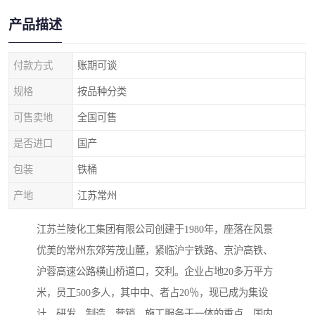
产品描述
付款方式
账期可谈
规格
按品种分类
可售卖地
全国可售
是否进口
国产
包装
铁桶
产地
江苏常州
江苏兰陵化工集团有限公司创建于1980年，座落在风景
优美的常州东郊芳茂山麓，紧临沪宁铁路、京沪高铁、
沪蓉高速公路横山桥道口，交利。企业占地20多万平方
米，员工500多人，其中中、者占20％，现已成为集设
计、研发、制造、营销、施工服务于一体的重点，国内