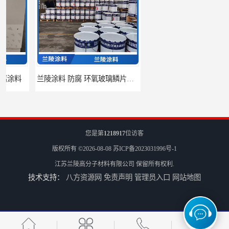
兰陵涂料 防腐 环氧玻璃鳞片涂料
江苏兰陵 防腐 环氧防火涂料
您是第
1218917
位访客
版权所有 ©2026-08-08
苏ICP备2023031996号-1
江苏兰陵高分子材料有限公司
保留所有权利.
技术支持：
八方资源网
免责声明
管理员入口
网站地图
兰陵油漆 防腐 环氧树脂防水涂料
兰陵 防腐 水性环氧涂料