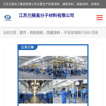
江苏兰陵化工集团有限公司主要生产防腐涂料、建筑涂料、船舶涂料、彩钢涂料、粉末涂料五大类产品，具备10 万吨年生产能力，可以提供优质精良的涂装施工服务，产品广销全国各地，大量出口亚非欧及拉美等国家。
江苏兰陵高分子材料有限公司
当前位置：
首页
>
供应商机
>
防腐涂料
> 环氧玻璃鳞片涂料 防腐
防腐涂料
防火涂料
地坪涂料
内外墙涂料
船舶涂料
风电专用涂料
彩钢涂料
粉末涂料
聚脲涂料
流体机械专用涂料
建筑涂料