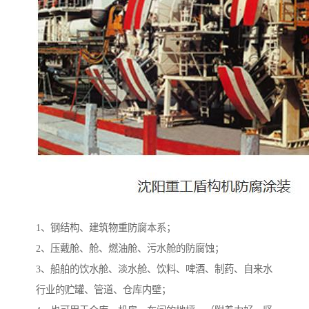
1、钢结构、建筑物重防腐本系；
2、压戴舱、舱、燃油舱、污水舱的防腐蚀；
3、船舶的饮水舱、淡水舱、饮料、啤酒、制药、自来水
行业的贮罐、管道、仓库内壁；