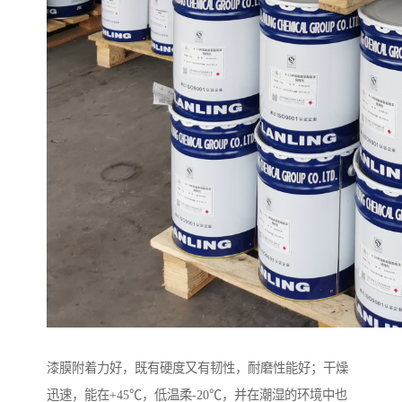
漆膜附着力好，既有硬度又有韧性，耐磨性能好；干燥
迅速，能在+45℃，低温柔-20℃，并在潮湿的环境中也