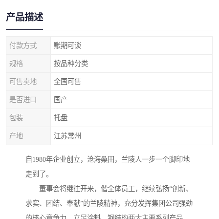
产品描述
付款方式
账期可谈
规格
按品种分类
可售卖地
全国可售
是否进口
国产
包装
托盘
产地
江苏常州
自1980年企业创立，沧海桑田，兰陵人一步一个脚印地
走到了。
董事会将继往开来，偕全体员工，继续弘扬“创新、
求实、团结、奉献”的兰陵精神，充分发挥集团公司强劲
的核心竞争力，立足涂料、钢结构两大主要系列产品，