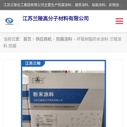
江苏兰陵化工集团有限公司主要生产防腐涂料、建筑涂料、船舶涂料、彩钢涂料、粉末涂料五大类产品，具备10 万吨年生产能力，可以提供优质精良的涂装施工服务，产品广销全国各地，大量出口亚非欧及拉美等国家。
江苏兰陵高分子材料有限公司
当前位置：
首页
>
供应商机
>
防腐涂料
> 环氧树脂防水涂料 兰陵涂
料 防腐
防腐涂料
防火涂料
地坪涂料
内外墙涂料
船舶涂料
风电专用涂料
彩钢涂料
粉末涂料
聚脲涂料
流体机械专用涂料
建筑涂料