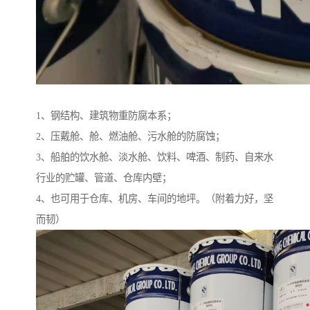
1、钢结构、建筑物重防腐本系；
2、压戴舱、舱、燃油舱、污水舱的防腐蚀；
3、船舶的饮水舱、淡水舱、饮料、啤酒、制药、自来水
行业的贮罐、管道、仓库内壁；
4、也可用于仓库、机房、车间的地坪。（附着力好，坚
而韧）