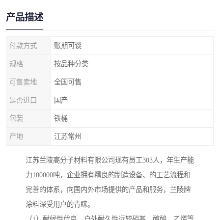
产品描述
付款方式
账期可谈
规格
按品种分类
可售卖地
全国可售
是否进口
国产
包装
铁桶
产地
江苏常州
江苏兰陵高分子材料有限公司现有员工303人，年生产能
力100000吨，企业拥有精良的制造设备、的工艺流程和
完善的体系，向国内外市场提供的产品和服务，兰陵牌
涂料深受用户的青睐。
（1）耐候性优良，户外耐久性远较硝基、醇酸、乙烯等