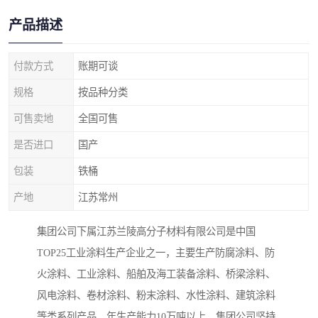
产品描述
付款方式
账期可谈
规格
按品种分类
可售卖地
全国可售
是否进口
国产
包装
铁桶
产地
江苏常州
集团公司下属江苏兰陵高分子材料有限公司是中国
TOP25工业涂料生产企业之一，主要生产防腐涂料、防
火涂料、工业涂料、船舶及海工装备涂料、桥梁涂料、
风电涂料、卷材涂料、粉末涂料、水性涂料、建筑涂料
等类系列产品，年生产能力10万吨以上。集团公司坚持