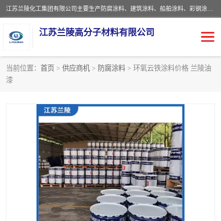
江苏兰陵化工集团有限公司主要生产防腐涂料、建筑涂料、船舶涂料、彩钢涂料、粉末涂料五大类产品，具备10 万吨年生产能力，可以提供优质精良的涂装施工服务，产品广销全国各地，大量出口亚非欧及拉美等国家。
江苏兰陵高分子材料有限公司
当前位置：
首页
>
供应商机
>
防腐涂料
> 环氧云铁涂料价格 兰陵油
漆
防腐涂料
防火涂料
地坪涂料
内外墙涂料
船舶涂料
风电专用涂料
彩钢涂料
粉末涂料
聚脲涂料
流体机械专用涂料
建筑涂料