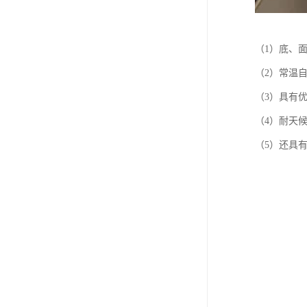
（1）底、
（2）常温
（3）具有
（4）耐天
（5）还具