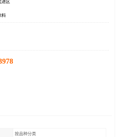
武进区
涂料
3978
按品种分类