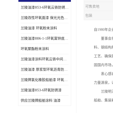
可售卖地
兰陵油漆H53-6环氧云铁防锈漆链接性能强
包装
兰陵改性环氧面漆 保光光色性更好 适用于室外防腐耐候性好
兰陵油漆 环氧粉末涂料
自1980
兰陵油漆H06-1-1环氧富锌底漆 船舶桥梁铁塔储罐防锈漆
董事会将继
料、钢结构
环氧聚酯粉末涂料
工艺、确保
兰陵油漆涂料环氧云铁中间漆、环氧煤沥青漆
固国内市场
兰陵油漆 厚浆型环氧沥青防锈漆 埋地管道专用漆
衷心感谢全
兰陵牌氯化橡胶船舶漆 环氧富锌底漆
力量源泉，
兰陵油漆H53-6环氧防锈漆
兰陵明天
船舶、集装
供应兰陵牌船舶涂料 油漆