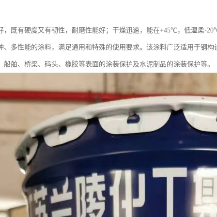
好，既有硬度又有韧性，耐磨性能好；干燥迅速，能在+45℃，低温柔-2
种、多性能的涂料，满足通用和特殊的使用要求。该涂料广泛适用于钢构
、船舶、桥梁、码头、橡胶等表面的涂装保护及水泥制品的涂装保护等。