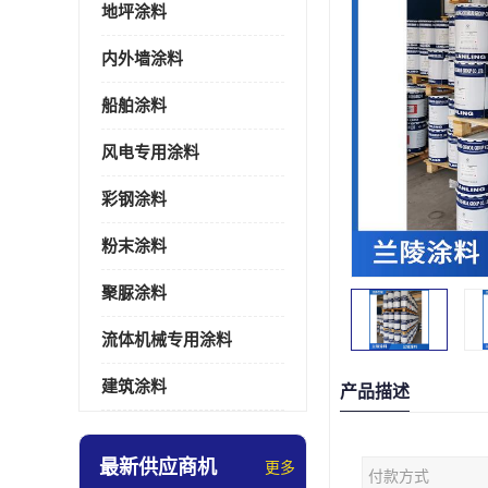
地坪涂料
内外墙涂料
船舶涂料
风电专用涂料
彩钢涂料
粉末涂料
聚脲涂料
流体机械专用涂料
建筑涂料
产品描述
最新供应商机
更多
付款方式