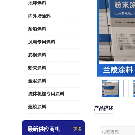
地坪涂料
内外墙涂料
船舶涂料
风电专用涂料
彩钢涂料
粉末涂料
聚脲涂料
流体机械专用涂料
建筑涂料
产品描述
最新供应商机
更多
付款方式