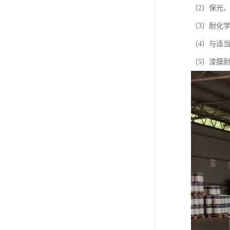
（2）保光
（3）耐化
（4）与适
（5）漆膜