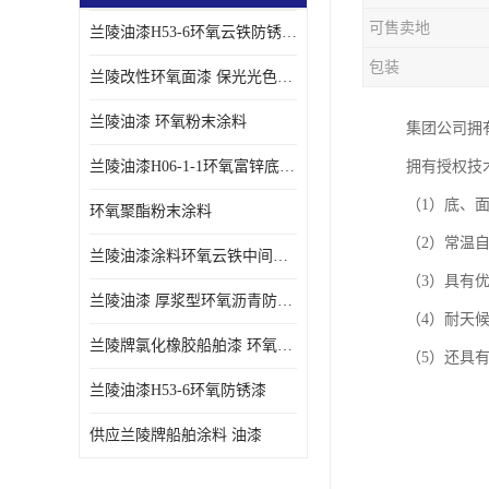
可售卖地
兰陵油漆H53-6环氧云铁防锈漆链接性能强
包装
兰陵改性环氧面漆 保光光色性更好 适用于室外防腐耐候性好
兰陵油漆 环氧粉末涂料
集团公司拥
兰陵油漆H06-1-1环氧富锌底漆 船舶桥梁铁塔储罐防锈漆
拥有授权技
（1）底、
环氧聚酯粉末涂料
（2）常温
兰陵油漆涂料环氧云铁中间漆、环氧煤沥青漆
（3）具有
兰陵油漆 厚浆型环氧沥青防锈漆 埋地管道专用漆
（4）耐天
兰陵牌氯化橡胶船舶漆 环氧富锌底漆
（5）还具
兰陵油漆H53-6环氧防锈漆
供应兰陵牌船舶涂料 油漆