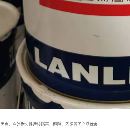
性优良，户外耐久性远较硝基、醇酸、乙烯等类产品优良。