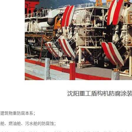
、建筑物重防腐本系；
、舱、燃油舱、污水舱的防腐蚀；