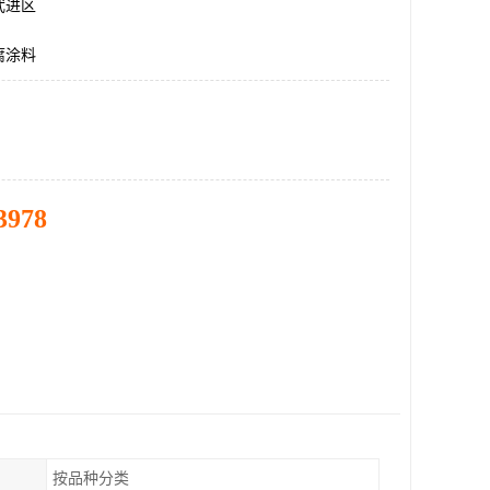
武进区
腐涂料
3978
按品种分类