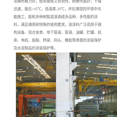
漆膜附着力好，既有硬度又有韧性，耐磨性能好；干燥
迅速，能在+45℃，低温柔-20℃，并在潮湿的环境中也
能施工，能和多种树脂混溶调成多品种、多性能的涂
料，满足通用和特殊的使用要求。该涂料广泛适用于钢
构设备、铝合金表、地下管道、管道、油罐、贮罐、机
床、电机、船舶、桥梁、码头、橡胶等表面的涂装保护
及水泥制品的涂装保护等。