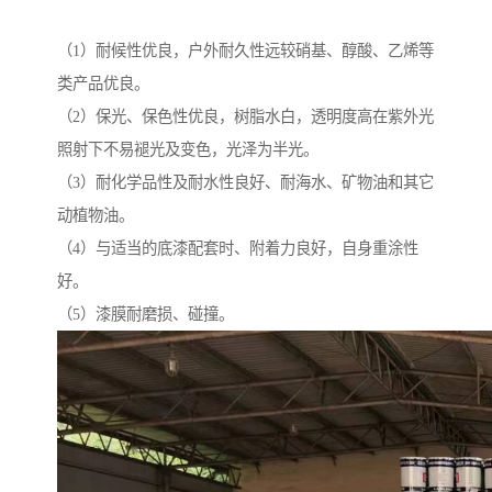
（1）耐候性优良，户外耐久性远较硝基、醇酸、乙烯等
类产品优良。
（2）保光、保色性优良，树脂水白，透明度高在紫外光
照射下不易褪光及变色，光泽为半光。
（3）耐化学品性及耐水性良好、耐海水、矿物油和其它
动植物油。
（4）与适当的底漆配套时、附着力良好，自身重涂性
好。
（5）漆膜耐磨损、碰撞。