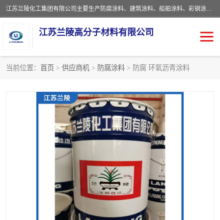
江苏兰陵化工集团有限公司主要生产防腐涂料、建筑涂料、船舶涂料、彩钢涂料、粉末涂料五大类产品，具备10 万吨年生产能力，可以提供优质精良的涂装施工服务，产品广销全国各地，大量出口亚非欧及拉美等国家。
江苏兰陵高分子材料有限公司
当前位置：
首页
>
供应商机
>
防腐涂料
> 防腐 环氧沥青涂料
防腐涂料
防火涂料
地坪涂料
内外墙涂料
船舶涂料
风电专用涂料
彩钢涂料
粉末涂料
聚脲涂料
流体机械专用涂料
建筑涂料