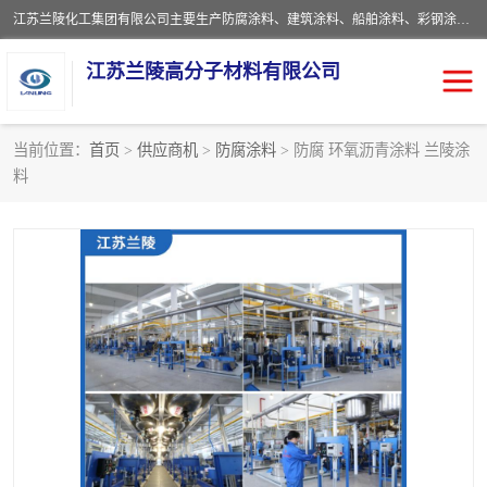
江苏兰陵化工集团有限公司主要生产防腐涂料、建筑涂料、船舶涂料、彩钢涂料、粉末涂料五大类产品，具备10 万吨年生产能力，可以提供优质精良的涂装施工服务，产品广销全国各地，大量出口亚非欧及拉美等国家。
江苏兰陵高分子材料有限公司
当前位置：
首页
>
供应商机
>
防腐涂料
> 防腐 环氧沥青涂料 兰陵涂
料
防腐涂料
防火涂料
地坪涂料
内外墙涂料
船舶涂料
风电专用涂料
彩钢涂料
粉末涂料
聚脲涂料
流体机械专用涂料
建筑涂料