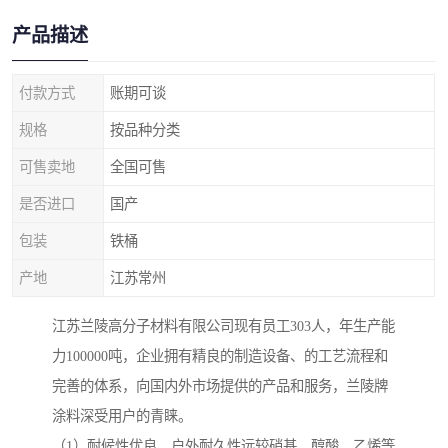
产品描述
付款方式
账期可谈
规格
按品种分类
可售卖地
全国可售
是否进口
国产
包装
铁桶
产地
江苏常州
江苏兰陵高分子材料有限公司现有员工303人，年生产能
力100000吨，企业拥有精良的制造设备、的工艺流程和
完善的体系，向国内外市场提供的产品和服务，兰陵牌
涂料深受用户的青睐。
（1）耐候性优良，户外耐久性远较硝基、醇酸、乙烯等