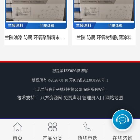
兰陵 防腐 环氧树脂防腐涂料
您是第
1223693
位访客
版权所有 ©2026-08-10
苏ICP备2023031996号-1
江苏兰陵高分子材料有限公司
保留所有权利.
技术支持：
八方资源网
免责声明
管理员入口
网站地图
兰陵涂料 防腐 环氧玻璃鳞片涂料
江苏兰陵 防腐 环氧防火涂料
首页
产品分类
热线电话
在线咨询