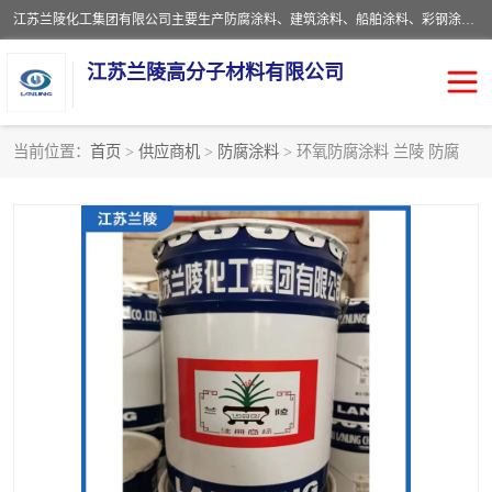
江苏兰陵化工集团有限公司主要生产防腐涂料、建筑涂料、船舶涂料、彩钢涂料、粉末涂料五大类产品，具备10 万吨年生产能力，可以提供优质精良的涂装施工服务，产品广销全国各地，大量出口亚非欧及拉美等国家。
江苏兰陵高分子材料有限公司
当前位置：
首页
>
供应商机
>
防腐涂料
> 环氧防腐涂料 兰陵 防腐
防腐涂料
防火涂料
地坪涂料
内外墙涂料
船舶涂料
风电专用涂料
彩钢涂料
粉末涂料
聚脲涂料
流体机械专用涂料
建筑涂料