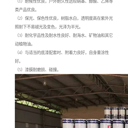
（1）耐候性优良，户外耐久性远较硝基、醇酸、乙烯等
类产品优良。
（2）保光、保色性优良，树脂水白，透明度高在紫外光
照射下不易褪光及变色，光泽为半光。
（3）耐化学品性及耐水性良好、耐海水、矿物油和其它
动植物油。
（4）与适当的底漆配套时、附着力良好，自身重涂性
好。
（5）漆膜耐磨损、碰撞。