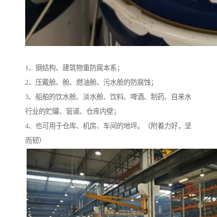
1、钢结构、建筑物重防腐本系；
2、压戴舱、舱、燃油舱、污水舱的防腐蚀；
3、船舶的饮水舱、淡水舱、饮料、啤酒、制药、自来水
行业的贮罐、管道、仓库内壁；
4、也可用于仓库、机房、车间的地坪。（附着力好，坚
而韧）