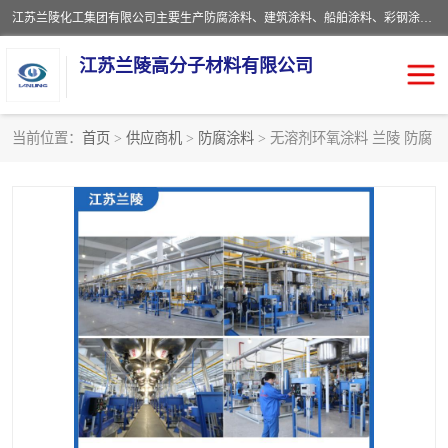
江苏兰陵化工集团有限公司主要生产防腐涂料、建筑涂料、船舶涂料、彩钢涂料、粉末涂料五大类产品，具备10 万吨年生产能力，可以提供优质精良的涂装施工服务，产品广销全国各地，大量出口亚非欧及拉美等国家。
江苏兰陵高分子材料有限公司
当前位置：
首页
>
供应商机
>
防腐涂料
> 无溶剂环氧涂料 兰陵 防腐
防腐涂料
防火涂料
地坪涂料
内外墙涂料
船舶涂料
风电专用涂料
彩钢涂料
粉末涂料
聚脲涂料
流体机械专用涂料
建筑涂料