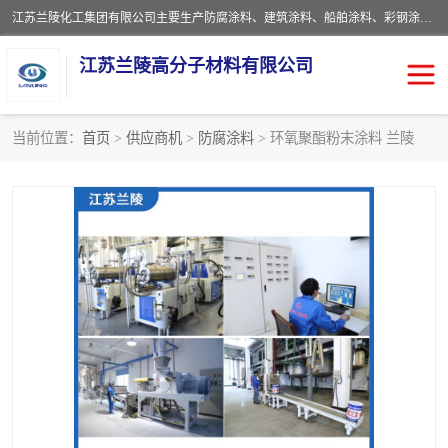
江苏兰陵化工集团有限公司主要生产防腐涂料、建筑涂料、船舶涂料、彩钢涂料、粉末涂料五大类产品，具备10 万吨年生产能力，可以提供优质精良的涂装施工服务，产品广销全国各地，大量出口亚非欧及拉美等国家。
江苏兰陵高分子材料有限公司
当前位置：
首页
>
供应商机
>
防腐涂料
> 环氧聚酯粉末涂料 兰陵
防腐涂料
防火涂料
地坪涂料
内外墙涂料
船舶涂料
风电专用涂料
彩钢涂料
粉末涂料
聚脲涂料
流体机械专用涂料
建筑涂料