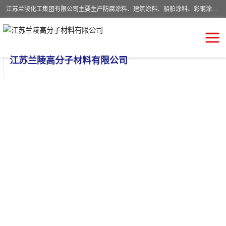
江苏兰陵化工集团有限公司主要生产防腐涂料、建筑涂料、船舶涂料、彩钢涂料、粉末涂料五大类产品，具备10 万吨年生产能力，可以提供优质精良的涂装施工服务，产品广销全国各地，大量出口亚非欧及拉美等国家。
江苏兰陵高分子材料有限公司