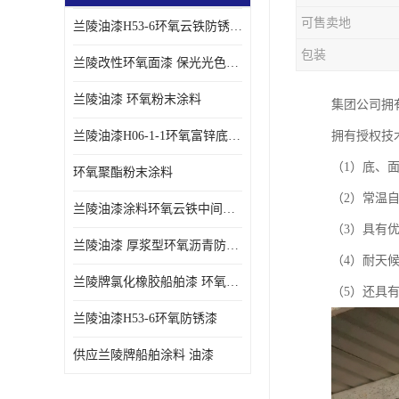
可售卖地
兰陵油漆H53-6环氧云铁防锈漆链接性能强
包装
兰陵改性环氧面漆 保光光色性更好 适用于室外防腐耐候性好
兰陵油漆 环氧粉末涂料
集团公司拥
兰陵油漆H06-1-1环氧富锌底漆 船舶桥梁铁塔储罐防锈漆
拥有授权技
（1）底、
环氧聚酯粉末涂料
（2）常温
兰陵油漆涂料环氧云铁中间漆、环氧煤沥青漆
（3）具有
兰陵油漆 厚浆型环氧沥青防锈漆 埋地管道专用漆
（4）耐天
兰陵牌氯化橡胶船舶漆 环氧富锌底漆
（5）还具
兰陵油漆H53-6环氧防锈漆
供应兰陵牌船舶涂料 油漆