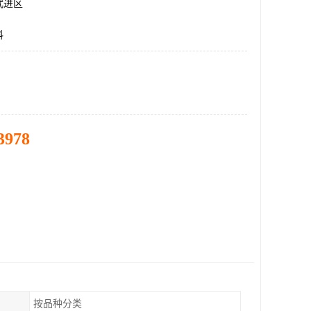
武进区
料
3978
按品种分类