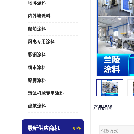
地坪涂料
内外墙涂料
船舶涂料
风电专用涂料
彩钢涂料
粉末涂料
聚脲涂料
流体机械专用涂料
建筑涂料
产品描述
最新供应商机
更多
付款方式