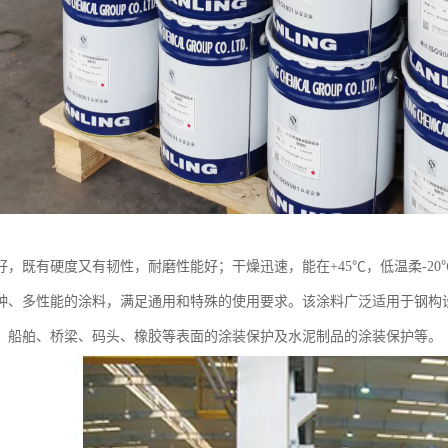
好，既有硬度又有韧性，耐磨性能好；干燥迅速，能在+45℃，低温柔-2
种、多性能的涂料，满足通用和特殊的使用要求。该涂料广泛适用于钢构
、船舶、桥梁、码头、橡胶等表面的涂装保护及水泥制品的涂装保护等。