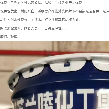
性优良，户外耐久性远较硝基、醇酸、乙烯等类产品优良。
、保色性优良，树脂水白，透明度高在紫外光照射下不易褪光及变色，光
学品性及耐水性良好、耐海水、矿物油和其它动植物油。
当的底漆配套时、附着力良好，自身重涂性好。
耐磨损、碰撞。