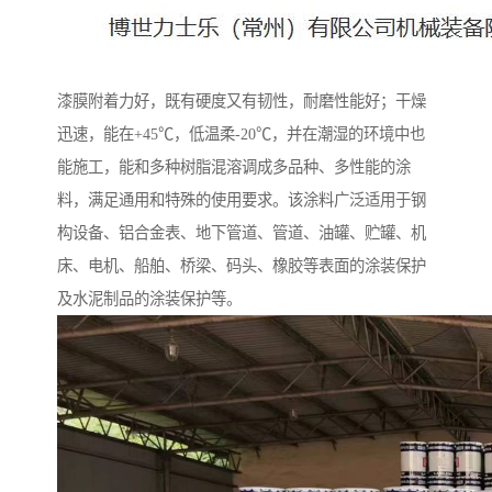
漆膜附着力好，既有硬度又有韧性，耐磨性能好；干燥
迅速，能在+45℃，低温柔-20℃，并在潮湿的环境中也
能施工，能和多种树脂混溶调成多品种、多性能的涂
料，满足通用和特殊的使用要求。该涂料广泛适用于钢
构设备、铝合金表、地下管道、管道、油罐、贮罐、机
床、电机、船舶、桥梁、码头、橡胶等表面的涂装保护
及水泥制品的涂装保护等。