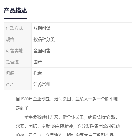
产品描述
付款方式
账期可谈
规格
按品种分类
可售卖地
全国可售
是否进口
国产
包装
托盘
产地
江苏常州
自1980年企业创立，沧海桑田，兰陵人一步一个脚印地
走到了。
董事会将继往开来，偕全体员工，继续弘扬“创新、
求实、团结、奉献”的兰陵精神，充分发挥集团公司强劲
的核心竞争力，立足涂料、钢结构两大主要系列产品，