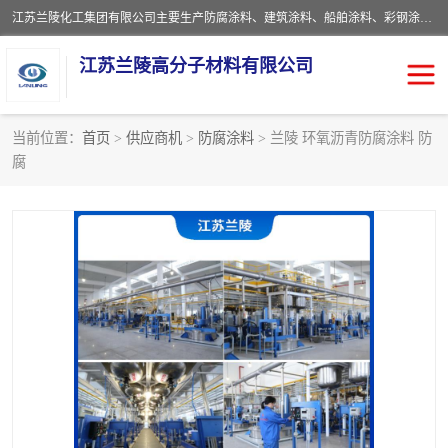
江苏兰陵化工集团有限公司主要生产防腐涂料、建筑涂料、船舶涂料、彩钢涂料、粉末涂料五大类产品，具备10 万吨年生产能力，可以提供优质精良的涂装施工服务，产品广销全国各地，大量出口亚非欧及拉美等国家。
江苏兰陵高分子材料有限公司
当前位置：
首页
>
供应商机
>
防腐涂料
> 兰陵 环氧沥青防腐涂料 防
腐
防腐涂料
防火涂料
地坪涂料
内外墙涂料
船舶涂料
风电专用涂料
彩钢涂料
粉末涂料
聚脲涂料
流体机械专用涂料
建筑涂料