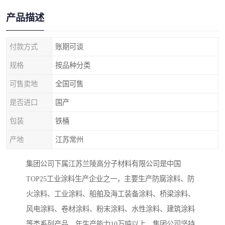
产品描述
付款方式
账期可谈
规格
按品种分类
可售卖地
全国可售
是否进口
国产
包装
铁桶
产地
江苏常州
集团公司下属江苏兰陵高分子材料有限公司是中国
TOP25工业涂料生产企业之一，主要生产防腐涂料、防
火涂料、工业涂料、船舶及海工装备涂料、桥梁涂料、
风电涂料、卷材涂料、粉末涂料、水性涂料、建筑涂料
等类系列产品，年生产能力10万吨以上。集团公司坚持