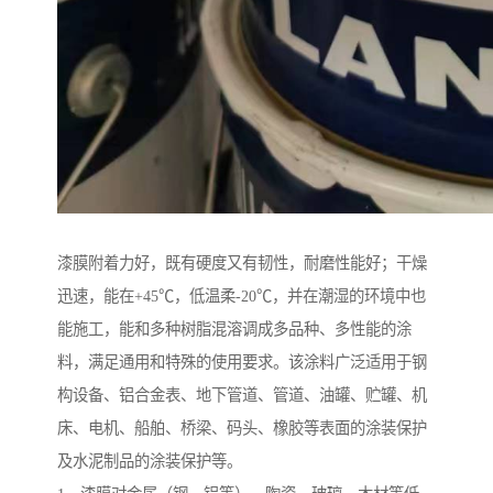
漆膜附着力好，既有硬度又有韧性，耐磨性能好；干燥
迅速，能在+45℃，低温柔-20℃，并在潮湿的环境中也
能施工，能和多种树脂混溶调成多品种、多性能的涂
料，满足通用和特殊的使用要求。该涂料广泛适用于钢
构设备、铝合金表、地下管道、管道、油罐、贮罐、机
床、电机、船舶、桥梁、码头、橡胶等表面的涂装保护
及水泥制品的涂装保护等。