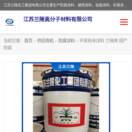
江苏兰陵化工集团有限公司主要生产防腐涂料、建筑涂料、船舶涂料、彩钢涂料、粉末涂料五大类产品，具备10 万吨年生产能力，可以提供优质精良的涂装施工服务，产品广销全国各地，大量出口亚非欧及拉美等国家。
江苏兰陵高分子材料有限公司
当前位置：
首页
>
供应商机
>
防腐涂料
> 环氧粉末涂料 兰陵牌 国产
防腐
防腐涂料
防火涂料
地坪涂料
内外墙涂料
船舶涂料
风电专用涂料
彩钢涂料
粉末涂料
聚脲涂料
流体机械专用涂料
建筑涂料