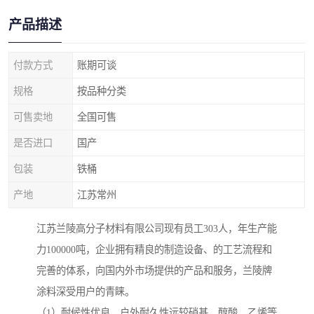
产品描述
付款方式
账期可谈
规格
按品种分类
可售卖地
全国可售
是否进口
国产
包装
铁桶
产地
江苏常州
江苏兰陵高分子材料有限公司现有员工303人，年生产能
力100000吨，企业拥有精良的制造设备、的工艺流程和
完善的体系，向国内外市场提供的产品和服务，兰陵牌
涂料深受用户的青睐。
（1）耐候性优良，户外耐久性远较硝基、醇酸、乙烯等