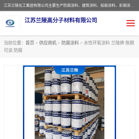
江苏兰陵化工集团有限公司主要生产防腐涂料、建筑涂料、船舶涂料、彩钢涂料、粉末涂料五大类产品，具备10 万吨年生产能力，可以提供优质精良的涂装施工服务，产品广销全国各地，大量出口亚非欧及拉美等国家。
江苏兰陵高分子材料有限公司
当前位置：
首页
>
供应商机
>
防腐涂料
> 水性环氧涂料 兰陵牌 账期
可谈 防腐
防腐涂料
防火涂料
地坪涂料
内外墙涂料
船舶涂料
风电专用涂料
彩钢涂料
粉末涂料
聚脲涂料
流体机械专用涂料
建筑涂料