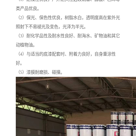
类产品优良。
（2）保光、保色性优良，树脂水白，透明度高在紫外光
照射下不易褪光及变色，光泽为半光。
（3）耐化学品性及耐水性良好、耐海水、矿物油和其它
动植物油。
（4）与适当的底漆配套时、附着力良好，自身重涂性
好。
（5）漆膜耐磨损、碰撞。