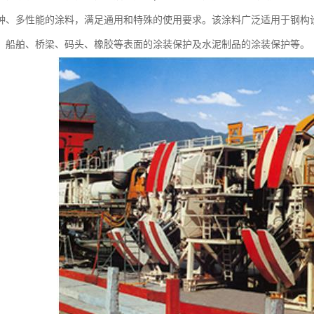
种、多性能的涂料，满足通用和特殊的使用要求。该涂料广泛适用于钢构
、船舶、桥梁、码头、橡胶等表面的涂装保护及水泥制品的涂装保护等。