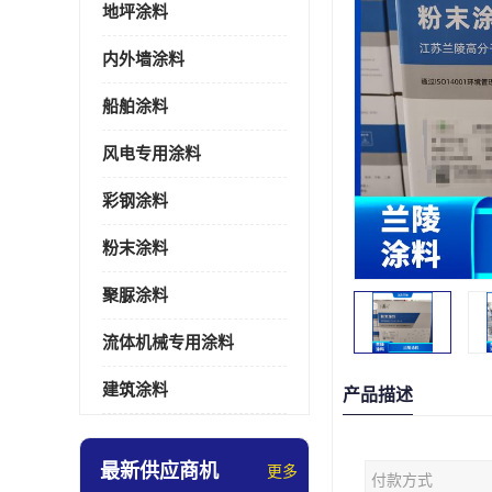
地坪涂料
内外墙涂料
船舶涂料
风电专用涂料
彩钢涂料
粉末涂料
聚脲涂料
流体机械专用涂料
建筑涂料
产品描述
最新供应商机
更多
付款方式