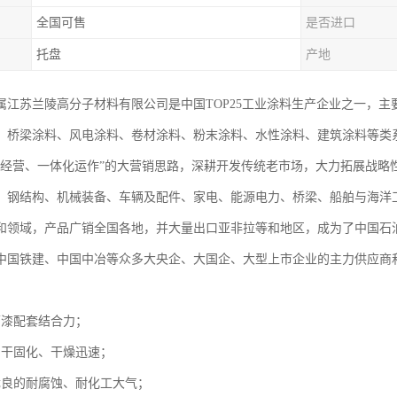
全国可售
是否进口
托盘
产地
属江苏兰陵高分子材料有限公司是中国TOP25工业涂料生产企业之一，
、桥梁涂料、风电涂料、卷材涂料、粉末涂料、水性涂料、建筑涂料等类系
化经营、一体化运作”的大营销思路，深耕开发传统老市场，大力拓展战略
、钢结构、机械装备、车辆及配件、家电、能源电力、桥梁、船舶与海洋
和领域，产品广销全国各地，并大量出口亚非拉等和地区，成为了中国石
中国铁建、中国中冶等众多大央企、大国企、大型上市企业的主力供应商
面漆配套结合力；
自干固化、干燥迅速；
优良的耐腐蚀、耐化工大气；