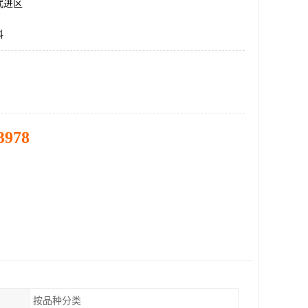
武进区
料
3978
按品种分类