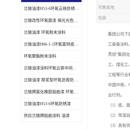
可售卖地
兰陵油漆H53-6环氧云铁防锈漆链接性能强
包装
兰陵改性环氧面漆 保光光色性更好 适用于室外防腐耐候性好
兰陵油漆 环氧粉末涂料
集团公司下
兰陵油漆H06-1-1环氧富锌底漆 船舶桥梁铁塔储罐防锈漆
工装备涂料
贯彻“集团
环氧聚酯粉末涂料
工、煤化工
兰陵油漆涂料环氧云铁中间漆、环氧煤沥青漆
工程等行业
兰陵油漆 厚浆型环氧沥青防锈漆 埋地管道专用漆
中国中铁、
兰陵牌氯化橡胶船舶漆 环氧富锌底漆
业行列。
兰陵油漆H53-6环氧防锈漆
（1）底、
（2）常温
供应兰陵牌船舶涂料 油漆
（3）具有