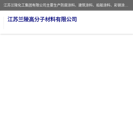
江苏兰陵化工集团有限公司主要生产防腐涂料、建筑涂料、船舶涂料、彩钢涂料、粉末涂料五大类产品，具备10 万吨年生产能力，可以提供优质精良的涂装施工服务，产品广销全国各地，大量出口亚非欧及拉美等国家。
江苏兰陵高分子材料有限公司