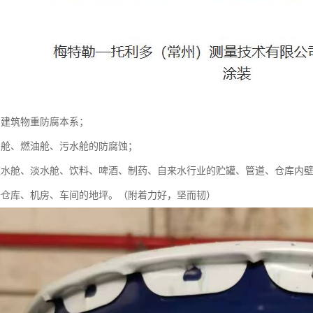
、建筑物重防腐本系；
、舱、燃油舱、污水舱的防腐蚀；
饮水舱、淡水舱、饮料、啤酒、制药、自来水行业的贮罐、管道、仓库内
于仓库、机房、车间的地坪。（附着力好，坚而韧）