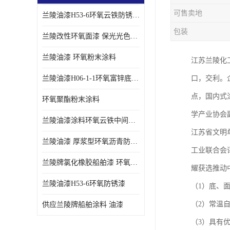
可售卖地
兰陵油漆H53-6环氧云铁防锈漆链接性能强
包装
兰陵改性环氧面漆 保光光色性更好 适用于室外防腐耐候性好
兰陵油漆 环氧粉末涂料
江苏兰陵化
兰陵油漆H06-1-1环氧富锌底漆 船舶桥梁铁塔储罐防锈漆
口，交利。
点，国内式
环氧聚酯粉末涂料
学产业协会
兰陵油漆涂料环氧云铁中间漆、环氧煤沥青漆
江苏省文明
兰陵油漆 厚浆型环氧沥青防锈漆 埋地管道专用漆
工业联合会
兰陵牌氯化橡胶船舶漆 环氧富锌底漆
耀获选推动
兰陵油漆H53-6环氧防锈漆
（1）底、
（2）常温
供应兰陵牌船舶涂料 油漆
（3）具有