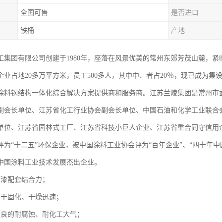
全国可售
是否进口
铁桶
产地
工集团有限公司创建于1980年，座落在风景优美的常州东郊芳茂山麓，
企业占地20多万平方米，员工500多人，其中中、者占20％，现已成为
涂料钢结构一体化综合解决方案提供商和服务商。江苏兰陵集团是常州市
副会长单位、江苏省化工行业协会副会长单位、中国石油和化学工业联合
单位、江苏省园林式工厂、江苏省科技小巨人企业、江苏省重合同守信用
评为“十二五”环保企业，被中国涂料工业协会评为“百年企业”、“四十年中
中国涂料工业技术发展杰出企业。
面漆配套结合力；
自干固化、干燥迅速；
优良的耐腐蚀、耐化工大气；