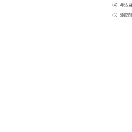
（4）与适
（5）漆膜