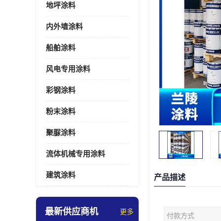
地坪涂料
内外墙涂料
船舶涂料
风电专用涂料
彩钢涂料
粉末涂料
聚脲涂料
流体机械专用涂料
建筑涂料
产品描述
最新供应商机
更多
付款方式