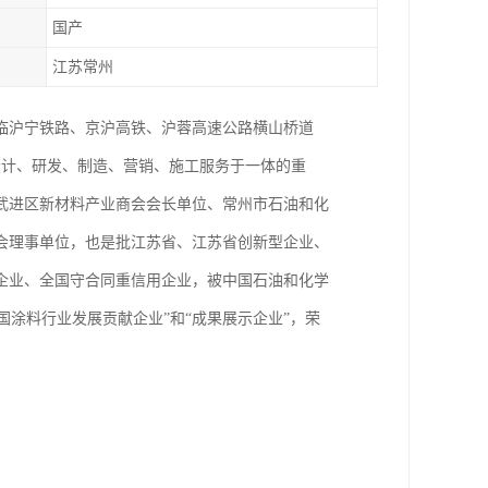
国产
江苏常州
紧临沪宁铁路、京沪高铁、沪蓉高速公路横山桥道
集设计、研发、制造、营销、施工服务于一体的重
武进区新材料产业商会会长单位、常州市石油和化
会理事单位，也是批江苏省、江苏省创新型企业、
企业、全国守合同重信用企业，被中国石油和化学
国涂料行业发展贡献企业”和“成果展示企业”，荣