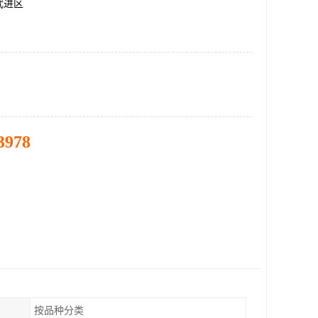
武进区
3978
按品种分类