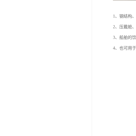
1、钢结构
2、压戴舱
3、船舶的
4、也可用