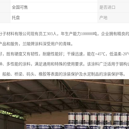
全国可售
是否进口
托盘
产地
分子材料有限公司现有员工303人，年生产能力100000吨，企业拥有精
产品和服务，兰陵牌涂料深受用户的青睐。
好，既有硬度又有韧性，耐磨性能好；干燥迅速，能在+45℃，低温柔-2
种、多性能的涂料，满足通用和特殊的使用要求。该涂料广泛适用于钢构
、船舶、桥梁、码头、橡胶等表面的涂装保护及水泥制品的涂装保护等。