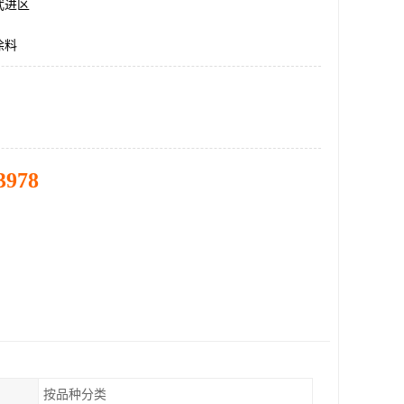
武进区
涂料
3978
按品种分类