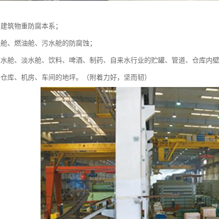
、建筑物重防腐本系；
、舱、燃油舱、污水舱的防腐蚀；
饮水舱、淡水舱、饮料、啤酒、制药、自来水行业的贮罐、管道、仓库内
于仓库、机房、车间的地坪。（附着力好，坚而韧）