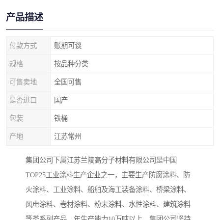
产品描述
付款方式
账期可谈
规格
按品种分类
可售卖地
全国可售
是否进口
国产
包装
铁桶
产地
江苏常州
集团公司下属江苏兰陵高分子材料有限公司是中国
TOP25工业涂料生产企业之一，主要生产防腐涂料、防
火涂料、工业涂料、船舶及海工装备涂料、桥梁涂料、
风电涂料、卷材涂料、粉末涂料、水性涂料、建筑涂料
等类系列产品，年生产能力10万吨以上。集团公司坚持