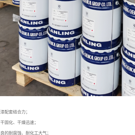
面漆配套结合力；
自干固化、干燥迅速；
优良的耐腐蚀、耐化工大气；