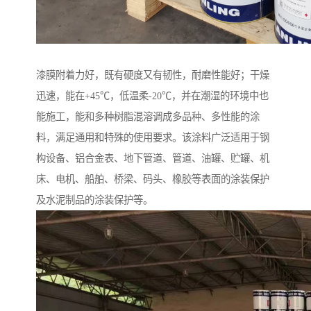
漆膜附着力好，既有硬度又有韧性，耐磨性能好；干燥
迅速，能在+45℃，低温柔-20℃，并在潮湿的环境中也
能施工，能和多种树脂混溶调成多品种、多性能的涂
料，满足通用和特殊的使用要求。该涂料广泛适用于钢
构设备、铝合金表、地下管道、管道、油罐、贮罐、机
床、电机、船舶、桥梁、码头、橡胶等表面的涂装保护
及水泥制品的涂装保护等。