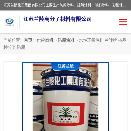
江苏兰陵化工集团有限公司主要生产防腐涂料、建筑涂料、船舶涂料、彩钢涂料、粉末涂料五大类产品，具备10 万吨年生产能力，可以提供优质精良的涂装施工服务，产品广销全国各地，大量出口亚非欧及拉美等国家。
江苏兰陵高分子材料有限公司
当前位置：
首页
>
供应商机
>
防腐涂料
> 水性环氧涂料 兰陵牌 按品
种分类 防腐
防腐涂料
防火涂料
地坪涂料
内外墙涂料
船舶涂料
风电专用涂料
彩钢涂料
粉末涂料
聚脲涂料
流体机械专用涂料
建筑涂料