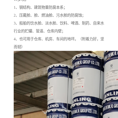
1、钢结构、建筑物重防腐本系；
2、压戴舱、舱、燃油舱、污水舱的防腐蚀；
3、船舶的饮水舱、淡水舱、饮料、啤酒、制药、自来水
行业的贮罐、管道、仓库内壁；
4、也可用于仓库、机房、车间的地坪。（附着力好，坚
而韧）